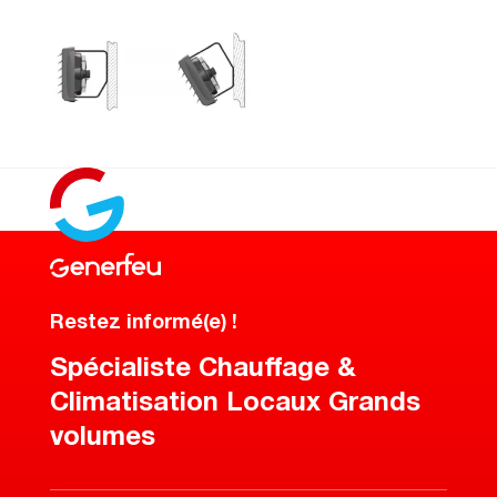
Restez informé(e) !
Spécialiste Chauffage &
Climatisation Locaux Grands
volumes