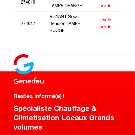
274018
LAMPE ORANGE
produit
VOYANT Sous
voir le
274017
Tension LAMPE
produit
ROUGE
Restez informé(e) !
Spécialiste Chauffage &
Climatisation Locaux Grands
volumes